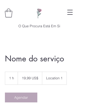
O Que Procura Está Em Si
Nome do serviço
19,99
dólares
1 h
1
19,99 US$
Location 1
dos
Estados
Unidos
Agendar