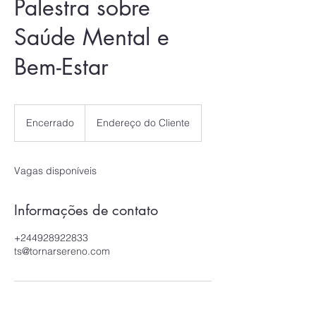
Palestra sobre
Saúde Mental e
Bem-Estar
Encerrado
E
Endereço do Cliente
n
c
e
Vagas disponíveis
r
r
a
Informações de contato
d
o
+244928922833
ts@tornarsereno.com