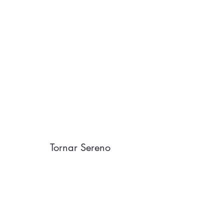
Tornar Sereno
Formulário de Inscrição
Enviar